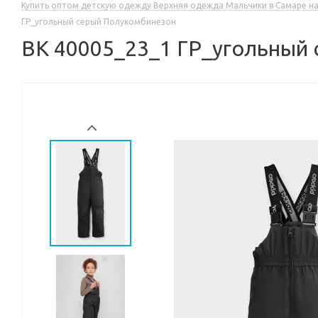
Купить оптом детскую одежду Верхняя одежда Мальчики в Самаре н
ГР_угольный серый Полукомбинезон
ВК 40005_23_1 ГР_угольный