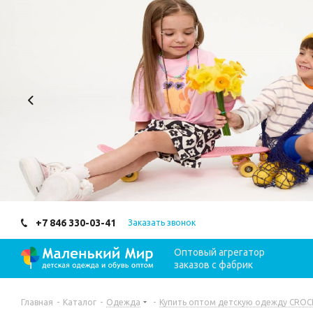
+7 846 330-03-41
Заказать звонок
Оптовый агрегатор
заказов с фабрик
Главная
-
Каталог
-
Одежда
-
Купить оптом детскую одежду CROCK