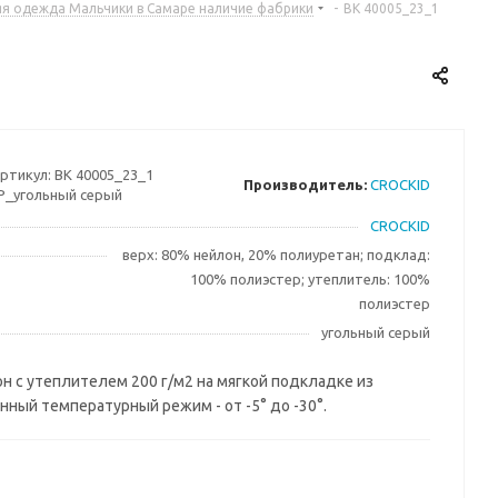
я одежда Мальчики в Самаре наличие фабрики
-
ВК 40005_23_1
ртикул:
ВК 40005_23_1
Производитель:
CROCKID
Р_угольный серый
CROCKID
верх: 80% нейлон, 20% полиуретан; подклад:
100% полиэстер; утеплитель: 100%
полиэстер
угольный серый
 с утеплителем 200 г/м2 на мягкой подкладке из
нный температурный режим - от -5° до -30°.