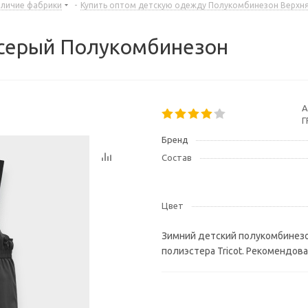
аличие фабрики
-
Купить оптом детскую одежду Полукомбинезон Верхня
 серый Полукомбинезон
А
Г
Бренд
Состав
Цвет
Зимний детский полукомбинезон
полиэстера Tricot. Рекомендова