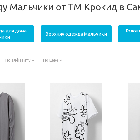
у Мальчики от ТМ Крокид в Са
да для дома
Голов
Верхняя одежда Мальчики
чики
По алфавиту
По цене