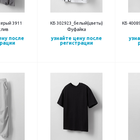
серый 3911
КБ 302923_белый(цветы)
КБ 4008
слив
Фуфайка
ену после
узнайте цену после
узн
трации
регистрации