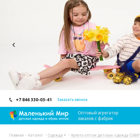
+7 846 330-03-41
Заказать звонок
Оптовый агрегатор
заказов с фабрик
Главная
-
Каталог
-
Одежда
-
Купить оптом детскую одежду CUBBY