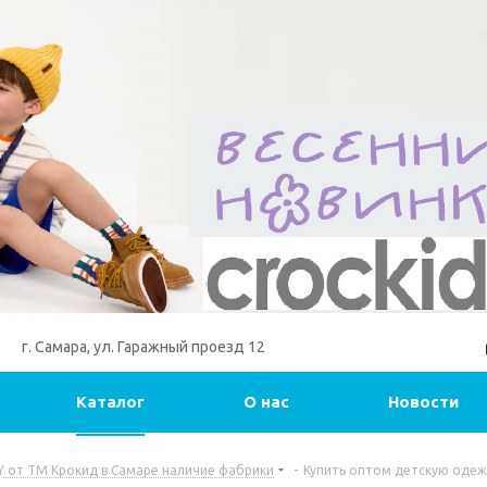
г. Самара, ул. Гаражный проезд 12
Каталог
О нас
Новости
 от ТМ Крокид в Самаре наличие фабрики
-
Купить оптом детскую одеж