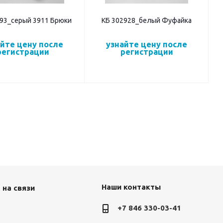
893_серый 3911 Брюки
КБ 302928_белый Фуфайка
айте цену после
узнайте цену после
регистрации
регистрации
Наши контакты
 на связи
+7 846 330-03-41