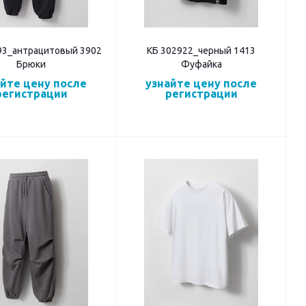
93_антрацитовый 3902
КБ 302922_черный 1413
Брюки
Фуфайка
айте цену после
узнайте цену после
регистрации
регистрации