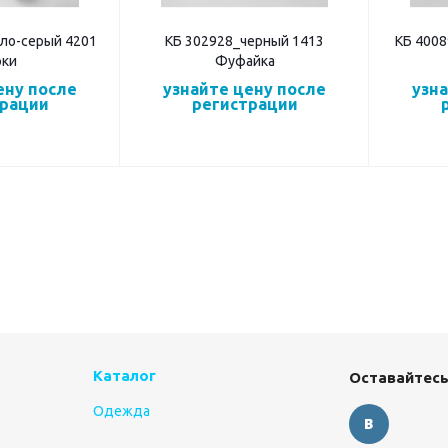
ло-серый 4201
КБ 302928_черный 1413
КБ 400
ки
Фуфайка
ену после
узнайте цену после
узн
трации
регистрации
Каталог
Оставайтесь
Одежда