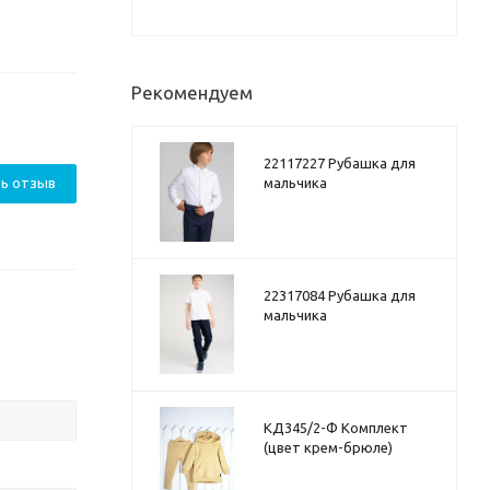
Рекомендуем
22117227 Рубашка для
ь отзыв
мальчика
22317084 Рубашка для
мальчика
КД345/2-Ф Комплект
(цвет крем-брюле)