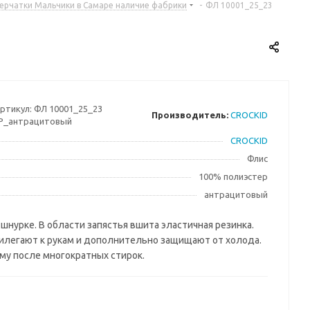
перчатки Мальчики в Самаре наличие фабрики
-
ФЛ 10001_25_23
ртикул:
ФЛ 10001_25_23
Производитель:
CROCKID
Р_антрацитовый
CROCKID
Флис
100% полиэстер
антрацитовый
шнурке. В области запястья вшита эластичная резинка.
легают к рукам и дополнительно защищают от холода.
му после многократных стирок.