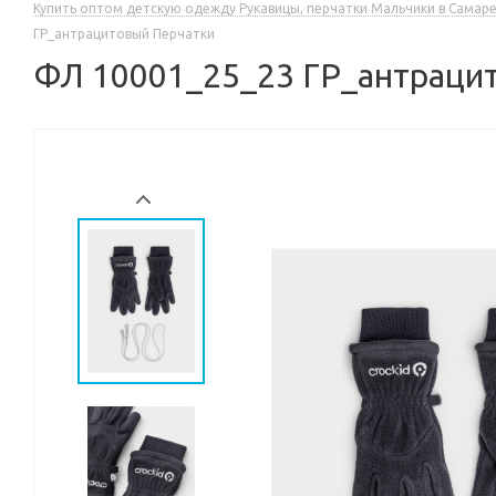
Купить оптом детскую одежду Рукавицы, перчатки Мальчики в Самар
ГР_антрацитовый Перчатки
ФЛ 10001_25_23 ГР_антраци