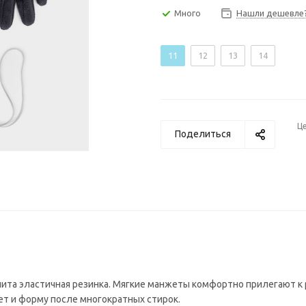
Много
Нашли дешевле
11
12
13
14
Ц
Поделиться
шита эластичная резинка. Мягкие манжеты комфортно прилегают к 
т и форму после многократных стирок.