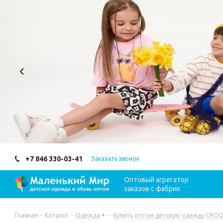
+7 846 330-03-41
Заказать звонок
Оптовый агрегатор
заказов с фабрик
Главная
-
Каталог
-
Одежда
-
Купить оптом детскую одежду CROCK