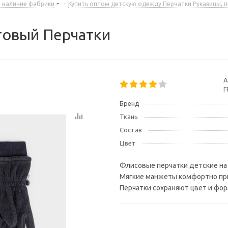
е наличие фабрики
-
Купить оптом детскую одежду Перчатки Рукавицы, 
товый Перчатки
А
Г
Бренд
Ткань
Состав
Цвет
Флисовые перчатки детские на 
Мягкие манжеты комфортно при
Перчатки сохраняют цвет и фор