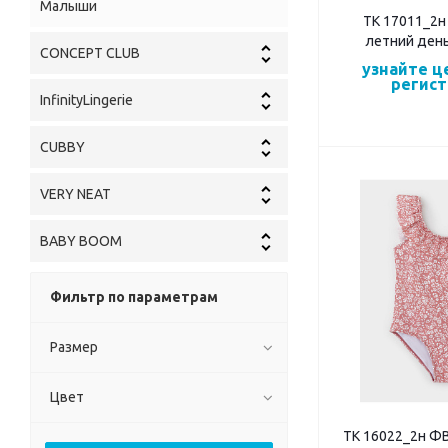
Малыши
ТК 17011_2н
летний день
CONCEPT CLUB
узнайте ц
регис
InfinityLingerie
CUBBY
VERY NEAT
BABY BOOM
Фильтр по параметрам
Размер
Цвет
ТК 16022_2н Ф