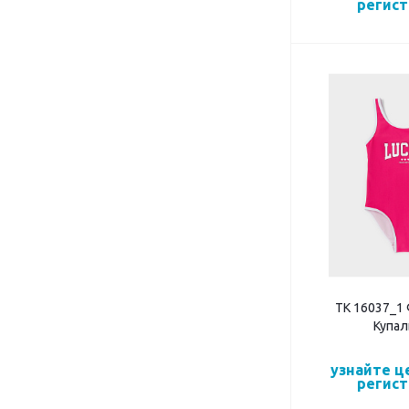
регис
ТК 16037_1
Купал
узнайте ц
регис