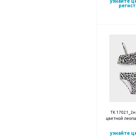
узнайте ц
регис
ТК 17021_2н
цветной леопа
узнайте ц