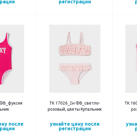
трации
регистрации
 ФВ_фуксия
ТК 17026_2н ФВ_светло-
ТК 16
ьник
розовый, цветы Купальник
ро
ену после
узнайте цену после
узн
трации
регистрации