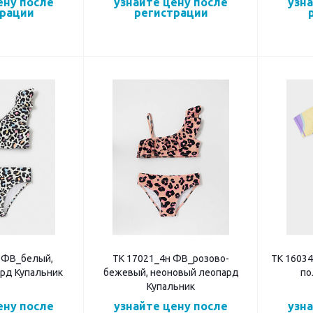
ену после
узнайте цену после
узн
трации
регистрации
 ФВ_белый,
ТК 17021_4н ФВ_розово-
ТК 1603
рд Купальник
бежевый, неоновый леопард
по
Купальник
ену после
узнайте цену после
узн