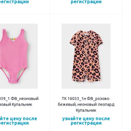
регистрации
регистрации
039_1 ФВ_неоновый
ТК 16033_1н ФВ_розово-
зовый Купальник
бежевый, неоновый леопард
Купальник
айте цену после
узнайте цену после
регистрации
регистрации