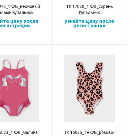
016_1 ФВ_неоновый
ТК 17020_1 ФВ_сирень
зовый Купальник
Купальник
айте цену после
узнайте цену после
регистрации
регистрации
6023_1 ФВ_малина
ТК 16035_1н ФВ_розово-