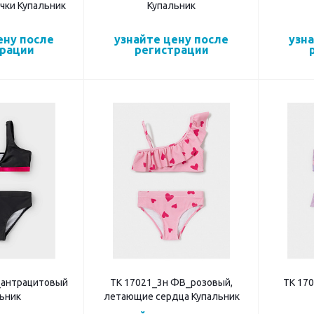
чки Купальник
Купальник
ену после
узнайте цену после
узн
трации
регистрации
_антрацитовый
ТК 17021_3н ФВ_розовый,
ТК 17
ьник
летающие сердца Купальник