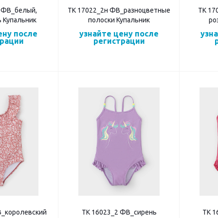
 ФВ_белый,
ТК 17022_2н ФВ_разноцветные
ТК 17
 Купальник
полоски Купальник
ро
ену после
узнайте цену после
узн
трации
регистрации
В_королевский
ТК 16023_2 ФВ_сирень
ТК 1